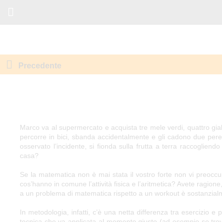
Precedente
Marco va al supermercato e acquista tre mele verdi, quattro gialle
percorre in bici, sbanda accidentalmente e gli cadono due pere
osservato l’incidente, si fionda sulla frutta a terra raccoglien
casa?
Se la matematica non è mai stata il vostro forte non vi preoccu
cos’hanno in comune l’attività fisica e l’aritmetica? Avete ragione
a un problema di matematica rispetto a un workout è sostanzialm
In metodologia, infatti, c’è una netta differenza tra esercizio 
tecnica che va applicata al momento giusto (ad esempio se trova