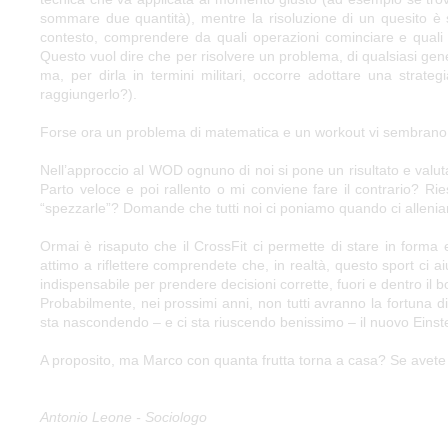
sommare due quantità), mentre la risoluzione di un quesito è 
contesto, comprendere da quali operazioni cominciare e quali sa
Questo vuol dire che per risolvere un problema, di qualsiasi ge
ma, per dirla in termini militari, occorre adottare una strate
raggiungerlo?).
Forse ora un problema di matematica e un workout vi sembrano p
Nell’approccio al WOD ognuno di noi si pone un risultato e valuta 
Parto veloce e poi rallento o mi conviene fare il contrario? R
“spezzarle”? Domande che tutti noi ci poniamo quando ci alle
Ormai è risaputo che il CrossFit ci permette di stare in forma e
attimo a riflettere comprendete che, in realtà, questo sport ci 
indispensabile per prendere decisioni corrette, fuori e dentro il b
Probabilmente, nei prossimi anni, non tutti avranno la fortuna di
sta nascondendo – e ci sta riuscendo benissimo – il nuovo Einste
A proposito, ma Marco con quanta frutta torna a casa? Se avete ri
Antonio Leone - Sociologo