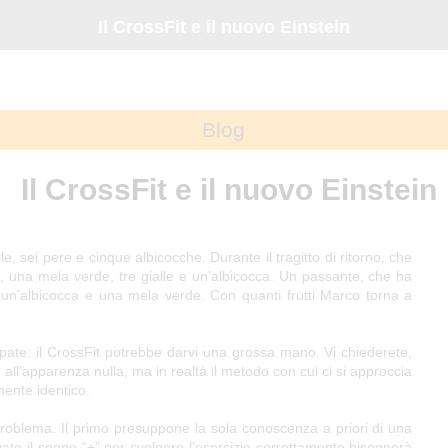
Il CrossFit e il nuovo Einstein
Blog
Il CrossFit e il nuovo Einstein
, sei pere e cinque albicocche. Durante il tragitto di ritorno, che
, una mela verde, tre gialle e un’albicocca. Un passante, che ha
do un’albicocca e una mela verde. Con quanti frutti Marco torna a
pate: il CrossFit potrebbe darvi una grossa mano. Vi chiederete,
, all’apparenza nulla, ma in realtà il metodo con cui ci si approccia
ente identico.
e problema. Il primo presuppone la sola conoscenza a priori di una
te il segno “+” per svolgere l’esercizio correttamente bisognerà