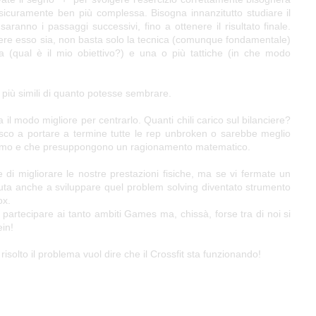
sicuramente ben più complessa. Bisogna innanzitutto studiare il
ranno i passaggi successivi, fino a ottenere il risultato finale.
nere esso sia, non basta solo la tecnica (comunque fondamentale)
gia (qual è il mio obiettivo?) e una o più tattiche (in che modo
iù simili di quanto potesse sembrare.
il modo migliore per centrarlo. Quanti chili carico sul bilanciere?
iesco a portare a termine tutte le rep unbroken o sarebbe meglio
niamo e che presuppongono un ragionamento matematico.
 di migliorare le nostre prestazioni fisiche, ma se vi fermate un
aiuta anche a sviluppare quel problem solving diventato strumento
ox.
 partecipare ai tanto ambiti Games ma, chissà, forse tra di noi si
in!
solto il problema vuol dire che il Crossfit sta funzionando!