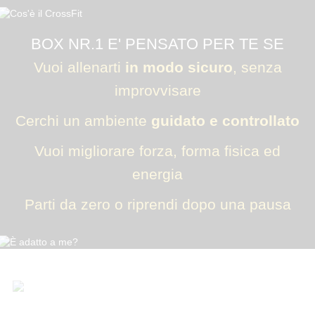
BOX NR.1 E' PENSATO PER TE SE
Vuoi allenarti
in modo sicuro
, senza
improvvisare
Cerchi un ambiente
guidato e controllato
Vuoi migliorare forza, forma fisica ed
energia
Parti da zero o riprendi dopo una pausa