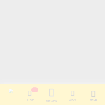
Promo
39.90€
19.90€
Travel Fit
Programmi
SHOP
WODs
MENU
PRENOTA