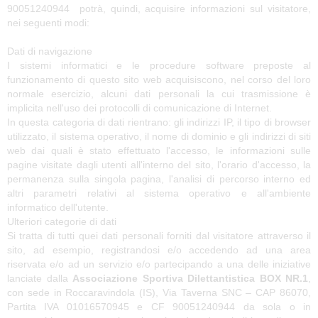
90051240944 potrà, quindi, acquisire informazioni sul visitatore,
nei seguenti modi:
Dati di navigazione
I sistemi informatici e le procedure software preposte al
funzionamento di questo sito web acquisiscono, nel corso del loro
normale esercizio, alcuni dati personali la cui trasmissione è
implicita nell'uso dei protocolli di comunicazione di Internet.
In questa categoria di dati rientrano: gli indirizzi IP, il tipo di browser
utilizzato, il sistema operativo, il nome di dominio e gli indirizzi di siti
web dai quali è stato effettuato l'accesso, le informazioni sulle
pagine visitate dagli utenti all'interno del sito, l'orario d'accesso, la
permanenza sulla singola pagina, l'analisi di percorso interno ed
altri parametri relativi al sistema operativo e all'ambiente
informatico dell'utente.
Ulteriori categorie di dati
Si tratta di tutti quei dati personali forniti dal visitatore attraverso il
sito, ad esempio, registrandosi e/o accedendo ad una area
riservata e/o ad un servizio e/o partecipando a una delle iniziative
lanciate dalla
Associazione Sportiva Dilettantistica BOX NR.1
,
con sede in Roccaravindola (IS), Via Taverna SNC – CAP 86070,
Partita IVA 01016570945 e CF 90051240944 da sola o in