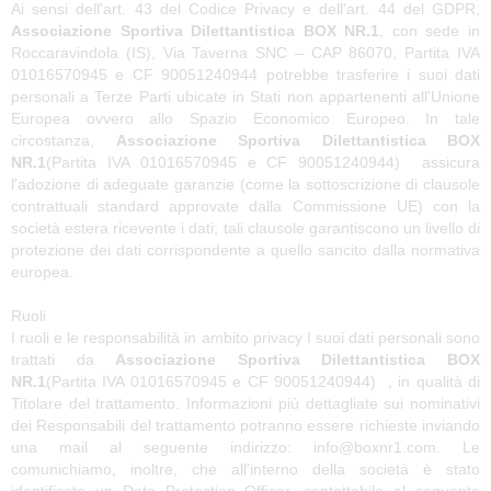
Ai sensi dell'art. 43 del Codice Privacy e dell'art. 44 del GDPR,
Associazione Sportiva Dilettantistica BOX NR.1
, con sede in
Roccaravindola (IS), Via Taverna SNC – CAP 86070, Partita IVA
01016570945 e CF 90051240944 potrebbe trasferire i suoi dati
personali a Terze Parti ubicate in Stati non appartenenti all'Unione
Europea ovvero allo Spazio Economico Europeo. In tale
circostanza,
Associazione Sportiva Dilettantistica BOX
NR.1
(Partita IVA 01016570945 e CF 90051240944) assicura
l'adozione di adeguate garanzie (come la sottoscrizione di clausole
contrattuali standard approvate dalla Commissione UE) con la
società estera ricevente i dati; tali clausole garantiscono un livello di
protezione dei dati corrispondente a quello sancito dalla normativa
europea.
Ruoli
I ruoli e le responsabilità in ambito privacy I suoi dati personali sono
trattati da
Associazione Sportiva Dilettantistica BOX
NR.1
(Partita IVA 01016570945 e CF 90051240944) , in qualità di
Titolare del trattamento. Informazioni più dettagliate sui nominativi
dei Responsabili del trattamento potranno essere richieste inviando
una mail al seguente indirizzo: info@boxnr1.com. Le
comunichiamo, inoltre, che all'interno della società è stato