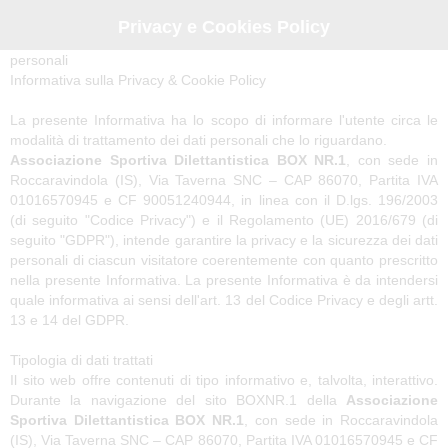
Privacy e Cookies Policy
Informativa e richiesta di consenso per il trattamento dei dati
personali
Informativa sulla Privacy & Cookie Policy
La presente Informativa ha lo scopo di informare l'utente circa le
modalità di trattamento dei dati personali che lo riguardano.
Associazione Sportiva Dilettantistica BOX NR.1
, con sede in
Roccaravindola (IS), Via Taverna SNC – CAP 86070, Partita IVA
01016570945 e CF 90051240944, in linea con il D.lgs. 196/2003
(di seguito "Codice Privacy") e il Regolamento (UE) 2016/679 (di
seguito "GDPR"), intende garantire la privacy e la sicurezza dei dati
personali di ciascun visitatore coerentemente con quanto prescritto
nella presente Informativa. La presente Informativa è da intendersi
quale informativa ai sensi dell'art. 13 del Codice Privacy e degli artt.
13 e 14 del GDPR.
Tipologia di dati trattati
Il sito web offre contenuti di tipo informativo e, talvolta, interattivo.
Durante la navigazione del sito BOXNR.1 della
Associazione
Sportiva Dilettantistica BOX NR.1
, con sede in Roccaravindola
(IS), Via Taverna SNC – CAP 86070, Partita IVA 01016570945 e CF