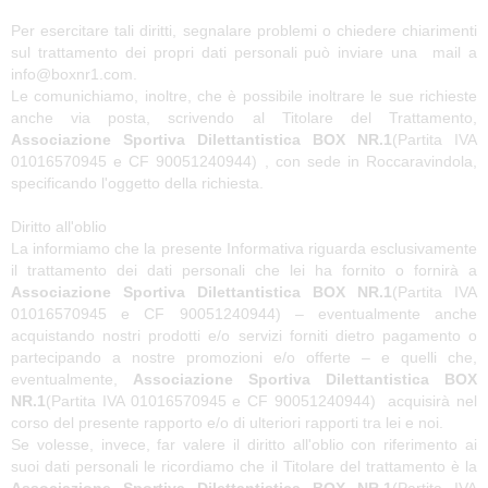
Per esercitare tali diritti, segnalare problemi o chiedere chiarimenti
sul trattamento dei propri dati personali può inviare una mail a
info@boxnr1.com.
Le comunichiamo, inoltre, che è possibile inoltrare le sue richieste
anche via posta, scrivendo al Titolare del Trattamento,
Associazione Sportiva Dilettantistica BOX NR.1
(Partita IVA
01016570945 e CF 90051240944) , con sede in Roccaravindola,
specificando l'oggetto della richiesta.
Diritto all'oblio
La informiamo che la presente Informativa riguarda esclusivamente
il trattamento dei dati personali che lei ha fornito o fornirà a
Associazione Sportiva Dilettantistica BOX NR.1
(Partita IVA
01016570945 e CF 90051240944) – eventualmente anche
acquistando nostri prodotti e/o servizi forniti dietro pagamento o
partecipando a nostre promozioni e/o offerte – e quelli che,
eventualmente,
Associazione Sportiva Dilettantistica BOX
NR.1
(Partita IVA 01016570945 e CF 90051240944) acquisirà nel
corso del presente rapporto e/o di ulteriori rapporti tra lei e noi.
Se volesse, invece, far valere il diritto all'oblio con riferimento ai
suoi dati personali le ricordiamo che il Titolare del trattamento è la