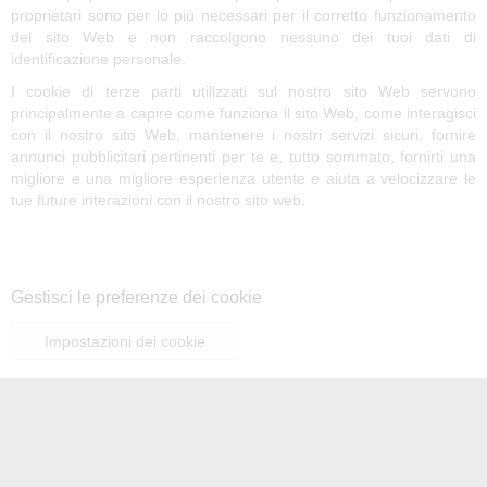
proprietari sono per lo più necessari per il corretto funzionamento
del sito Web e non raccolgono nessuno dei tuoi dati di
identificazione personale.
I cookie di terze parti utilizzati sul nostro sito Web servono
principalmente a capire come funziona il sito Web, come interagisci
con il nostro sito Web, mantenere i nostri servizi sicuri, fornire
annunci pubblicitari pertinenti per te e, tutto sommato, fornirti una
migliore e una migliore esperienza utente e aiuta a velocizzare le
tue future interazioni con il nostro sito web.
Tipi di cookie che utilizziamo
Gestisci le preferenze dei cookie
Impostazioni dei cookie
Puoi modificare le tue preferenze sui cookie in qualsiasi momento
facendo clic sul pulsante sopra. Questo ti consentirà di rivedere il
banner di consenso ai cookie e modificare le tue preferenze o
revocare immediatamente il tuo consenso.