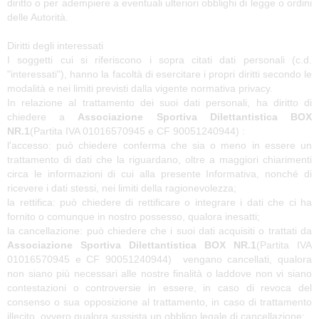
diritto o per adempiere a eventuali ulteriori obblighi di legge o ordini
delle Autorità.
Diritti degli interessati
I soggetti cui si riferiscono i sopra citati dati personali (c.d.
"interessati"), hanno la facoltà di esercitare i propri diritti secondo le
modalità e nei limiti previsti dalla vigente normativa privacy.
In relazione al trattamento dei suoi dati personali, ha diritto di
chiedere a
Associazione Sportiva Dilettantistica BOX
NR.1
(Partita IVA 01016570945 e CF 90051240944) :
l'accesso: può chiedere conferma che sia o meno in essere un
trattamento di dati che la riguardano, oltre a maggiori chiarimenti
circa le informazioni di cui alla presente Informativa, nonché di
ricevere i dati stessi, nei limiti della ragionevolezza;
la rettifica: può chiedere di rettificare o integrare i dati che ci ha
fornito o comunque in nostro possesso, qualora inesatti;
la cancellazione: può chiedere che i suoi dati acquisiti o trattati da
Associazione Sportiva Dilettantistica BOX NR.1
(Partita IVA
01016570945 e CF 90051240944) vengano cancellati, qualora
non siano più necessari alle nostre finalità o laddove non vi siano
contestazioni o controversie in essere, in caso di revoca del
consenso o sua opposizione al trattamento, in caso di trattamento
illecito, ovvero qualora sussista un obbligo legale di cancellazione;