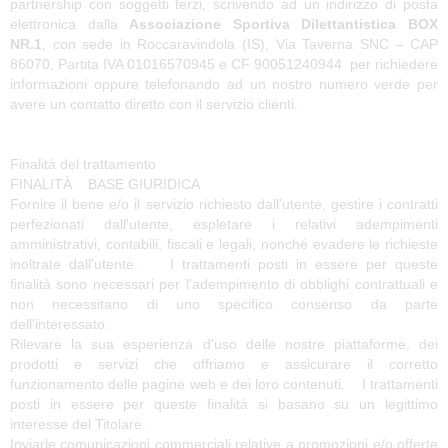
partnership con soggetti terzi, scrivendo ad un indirizzo di posta
elettronica dalla
Associazione Sportiva Dilettantistica BOX
NR.1
, con sede in Roccaravindola (IS), Via Taverna SNC – CAP
86070, Partita IVA 01016570945 e CF 90051240944 per richiedere
informazioni oppure telefonando ad un nostro numero verde per
avere un contatto diretto con il servizio clienti.
Finalità del trattamento
FINALITÀ BASE GIURIDICA
Fornire il bene e/o il servizio richiesto dall'utente, gestire i contratti
perfezionati dall'utente, espletare i relativi adempimenti
amministrativi, contabili, fiscali e legali, nonché evadere le richieste
inoltrate dall'utente. I trattamenti posti in essere per queste
finalità sono necessari per l'adempimento di obblighi contrattuali e
non necessitano di uno specifico consenso da parte
dell'interessato.
Rilevare la sua esperienza d'uso delle nostre piattaforme, dei
prodotti e servizi che offriamo e assicurare il corretto
funzionamento delle pagine web e dei loro contenuti. I trattamenti
posti in essere per queste finalità si basano su un legittimo
interesse del Titolare.
Inviarle comunicazioni commerciali relative a promozioni e/o offerte