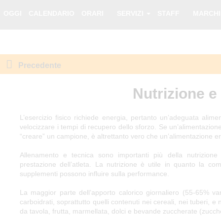
Nu
OGGI
CALENDARIO
ORARI
SERVIZI
STAFF
MARCH
Precedente
Nutrizione e
L’esercizio fisico richiede energia, pertanto un’adeguata alim
velocizzare i tempi di recupero dello sforzo. Se un’alimentazion
“creare” un campione, è altrettanto vero che un’alimentazione er
Allenamento e tecnica sono importanti più della nutrizione
prestazione dell’atleta. La nutrizione è utile in quanto la com
supplementi possono influire sulla performance.
La maggior parte dell’apporto calorico giornaliero (55-65% var
carboidrati, soprattutto quelli contenuti nei cereali, nei tuberi, 
da tavola, frutta, marmellata, dolci e bevande zuccherate (zucche