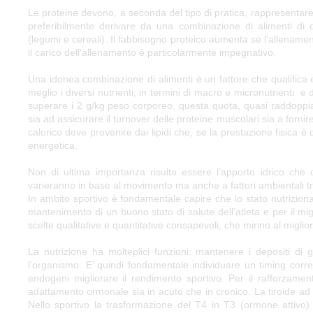
Le proteine devono, a seconda del tipo di pratica, rappresentare 
preferibilmente derivare da una combinazione di alimenti di or
(legumi e cereali). Il fabbisogno proteico aumenta se l’allenament
il carico dell’allenamento è particolarmente impegnativo.
Una idonea combinazione di alimenti è un fattore che qualifica 
meglio i diversi nutrienti, in termini di macro e micronutrienti e
superare i 2 g/kg peso corporeo, questa quota, quasi raddoppiat
sia ad assicurare il turnover delle proteine muscolari sia a forn
calorico deve provenire dai lipidi che, se la prestazione fisica è
energetica.
Non di ultima importanza risulta essere l’apporto idrico che 
varieranno in base al movimento ma anche a fattori ambientali tr
In ambito sportivo è fondamentale capire che lo stato nutrizion
mantenimento di un buono stato di salute dell’atleta e per il mi
scelte qualitative e quantitative consapevoli, che mirino al miglio
La nutrizione ha molteplici funzioni: mantenere i depositi di 
l’organismo. E’ quindi fondamentale individuare un timing corrett
endogeni migliorare il rendimento sportivo. Per il rafforzamen
adattamento ormonale sia in acuto che in cronico. La tiroide ad
Nello sportivo la trasformazione del T4 in T3 (ormone attivo) 