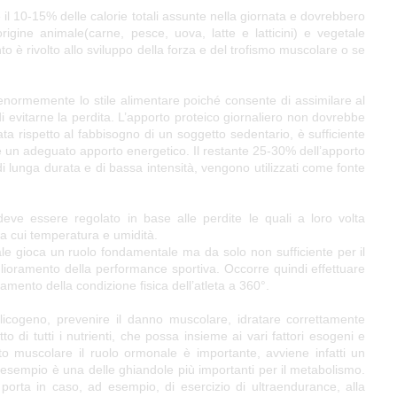
il 10-15% delle calorie totali assunte nella giornata e dovrebbero
igine animale(carne, pesce, uova, latte e latticini) e vegetale
o è rivolto allo sviluppo della forza e del trofismo muscolare o se
enormemente lo stile alimentare poiché consente di assimilare al
 di evitarne la perdita. L’apporto proteico giornaliero non dovrebbe
a rispetto al fabbisogno di un soggetto sedentario, è sufficiente
ire un adeguato apporto energetico. Il restante 25-30% dell’apporto
 di lunga durata e di bassa intensità, vengono utilizzati come fonte
deve essere regolato in base alle perdite le quali a loro volta
a cui temperatura e umidità.
ale gioca un ruolo fondamentale ma da solo non sufficiente per il
glioramento della performance sportiva. Occorre quindi effettuare
ramento della condizione fisica dell’atleta a 360°.
glicogeno, prevenire il danno muscolare, idratare correttamente
o di tutti i nutrienti, che possa insieme ai vari fattori esogeni e
to muscolare il ruolo ormonale è importante, avviene infatti un
 esempio è una delle ghiandole più importanti per il metabolismo.
porta in caso, ad esempio, di esercizio di ultraendurance, alla