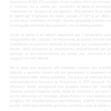
formazione di T3r (T3 reverse), forma inattiva che è un ormone d
in continuo ma si adatta per consentire all’atleta di termina
importante nel recupero di uno sportivo. Può alterarsi in un eser
di riposo per il ripristino dei valori normali. Il TSH di un atl
tiroide deve funzionare al meglio. Questa ghiandola è anche fo
tendinopatie ricorrenti deve eseguire uno screening tiroideo.
Anche lo stress è un fattore importante per il rendimento spor
metabolismo del cortisolo. Un incremento di questo ormone infat
si evidenzia un aumento dei livelli di cortisolo con conseguente 
Anche i lipidi subiscono un adattamento, probabilmente per un’
esempio un ipercolesterolemia del runner che, associata a pro
soggetti non ben allenati.
Ma la dieta può sopperire alle molteplici carenze che potrebb
utilizzati e possono essere utili per aumentare la biogenesi mi
modulazione dello stress ossidativo. Tra questi ad esempio la cr
anticataboliche e favorisce la formazione di ATP fornendo l’
effettuare scelte consapevoli che possano essere ben inseri
esistono pozioni magiche bensì esiste la costanza e un sano sti
anche attraverso un dosaggio ematochimico e una valutazione
scegliere con consapevolezza cosa mangiare, quando mangiare u
questo modo sarà possibile garantire un buono stato di salute e m