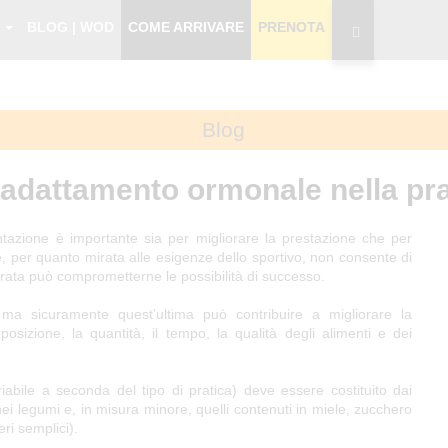
trizione e adattamento ormonale nella pratica sporti
I
BLOG | WOD
COME ARRIVARE
PRENOTA
Blog
 adattamento ormonale nella pra
entazione è importante sia per migliorare la prestazione che per
e, per quanto mirata alle esigenze dello sportivo, non consente di
rata può comprometterne le possibilità di successo.
 ma sicuramente quest’ultima può contribuire a migliorare la
posizione, la quantità, il tempo, la qualità degli alimenti e dei
iabile a seconda del tipo di pratica) deve essere costituito dai
e nei legumi e, in misura minore, quelli contenuti in miele, zucchero
ri semplici).