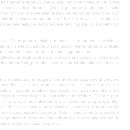
i risparmio energetico. Per questo motivo la tiroide non funziona
re l’esercizio di endurance. Questa ghiandola endocrina è molto
cizio fisico ad alta intensità ripetuto nel tempo ed occorrono 72 h
eta dovrebbe essere mantenuto tra 1.5 e 2.5 mIU/L. in un atleta la
ndamentale nella prevenzione delle tendinopatie. Un soggetto con
tivo. Da un punto di vista ormonale è strettamente correlato al
ti ha un effetto catabolico sul muscolo. Nell’endurance protratto
riduzione del testosterone e, quindi, ipogonadismo.
attivazione degli acidi grassi a scopo energetico. Si osserva ad
blemi cardiaci, potrebbe favorire una cardiopatia ischemica in
ero manifestarsi in soggetti sportivi?molti supplementi vengono
tocondriale, la sintesi proteica muscolare, la massa grassa e la
eatina, modulatore dello stress ossidativo, ha azioni anaboliche e
energia necessaria per la contrazione muscolare. Occorre però
te in un programma alimentare e di allenamento specifico. Non
le di vita alla base di tutto. Occorre conoscere i proprio corpo
 della composizione corporea. Solo in questo modo è possibile
n particolare alimento, come idratarsi e cosa supplementare. In
igliorare la prestazione sportiva.